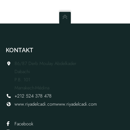
KONTAKT
86/87 Derb Moulay Abdelkader
Dabachi
P.B. 101
Marrakech-Médina
+212 524 378 478
www.riyadelcadi.com
www.riyadelcadi.com
Facebook