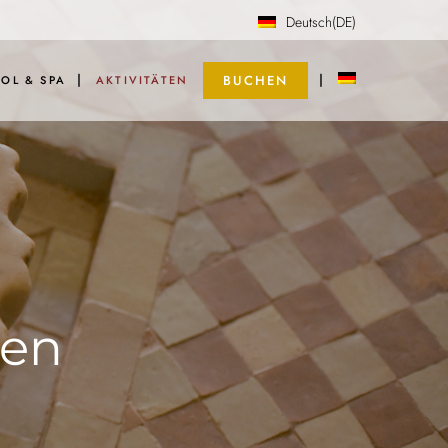
Deutsch
(DE)
BUCHEN
OL & SPA
AKTIVITÄTEN
Englisch
(EN)
Französisch
(FR)
ken