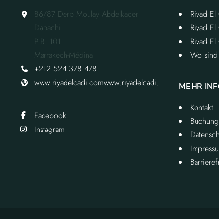
86/87 Derb Moulay Abdelkader
Riyad El
Dabachi
Riyad El
P.B. 101
Riyad El 
Marrakech-Médina
Wo sind
+212 524 378 478
www.riyadelcadi.com
www.riyadelcadi.com
MEHR IN
Kontakt
Facebook
Buchung
Instagram
Datensch
Impress
Barrieref