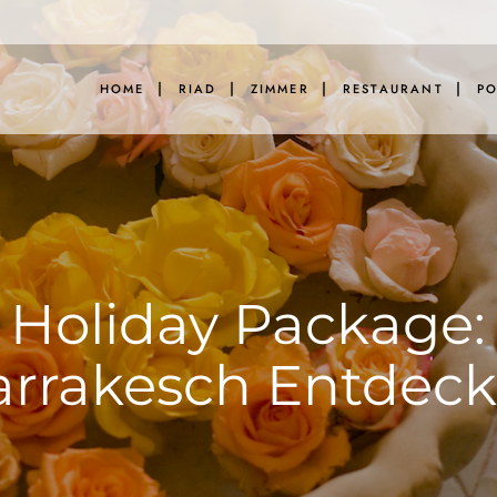
HOME
RIAD
ZIMMER
RESTAURANT
PO
Holiday Package:
rrakesch Entdec