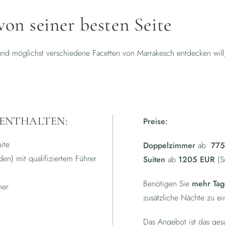
on seiner besten Seite
und möglichst verschiedene Facetten von Marrakesch entdecken will
 ENTHALTEN:
Preise:
ite
Doppelzimmer
ab
775
en) mit qualifiziertem Führer
Suiten
ab
1205 EUR
(S
Benötigen Sie
mehr Tag
mer
zusätzliche Nächte zu e
Das Angebot ist das gesa