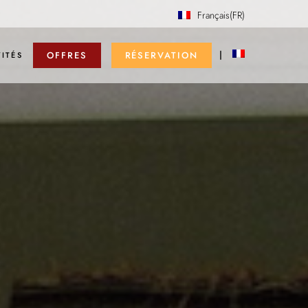
Français
(FR)
OFFRES
RÉSERVATION
VITÉS
Anglais
(EN)
Allemand
(DE)