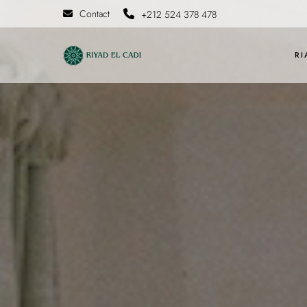
Contact
+212 524 378 478
RI