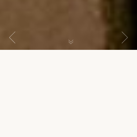
Previous
Next
Appartement 61
SUITE FAMILIALE
item
item
La spacieuse : une suite simple avec une grande chambre à